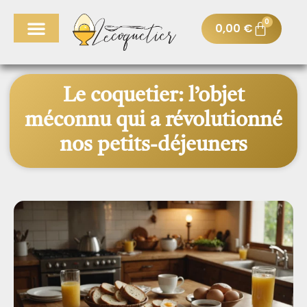
0
0,00
€
Le coquetier: l’objet
méconnu qui a révolutionné
nos petits-déjeuners