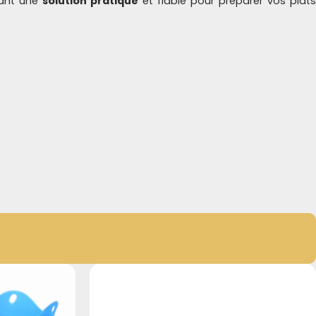
rant une
solution pratique
et fiable pour préparer vos plat