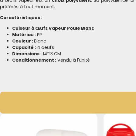
à œufs vapeur est un
choix polyvalent
. Sa polyvalence l
préférés à tout moment.
Caractéristiques :
Cuiseur à Œufs Vapeur Poule Blanc
Matériau :
PP
Couleur :
Blanc
Capacité :
4 oeufs
Dimensions :
14*13 CM
Conditionnement :
Vendu à l'unité