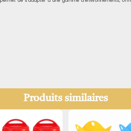
ui permet de s'adapter à une gamme d'environnements, off
Produits similaires