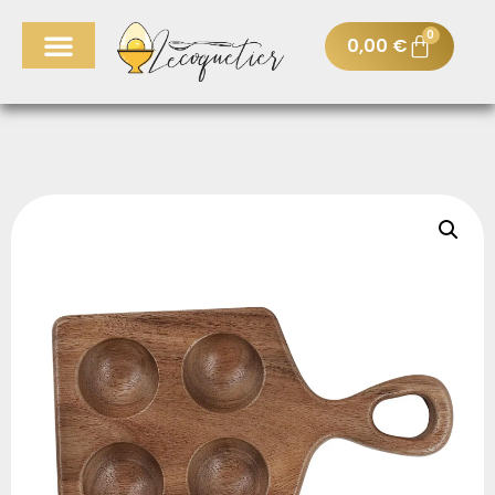
0
0,00
€