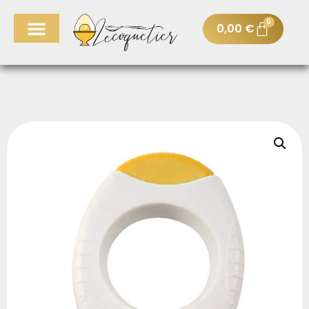
0
0,00
€