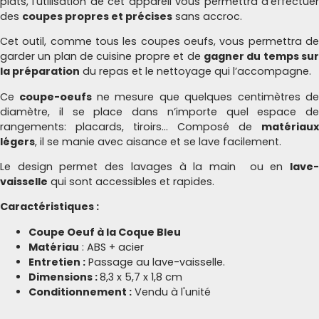
plats, l’utilisation de cet appareil vous permettra d’effectuer
des
coupes propres et précises
sans accroc.
Cet outil, comme tous les coupes oeufs, vous permettra de
garder un plan de cuisine propre et de
gagner du temps su
la préparation
du repas et le nettoyage qui l’accompagne.
Ce
coupe-oeufs
ne mesure que quelques centimètres d
diamètre, il se place dans n’importe quel espace de
rangements: placards, tiroirs… Composé de
matériaux
légers
, il se manie avec aisance et se lave facilement.
Le design permet des lavages à la main ou en
lave-
vaisselle
qui sont accessibles et rapides.
Caractéristiques :
Coupe Oeuf à la Coque Bleu
Matériau
: ABS + acier
Entretien :
Passage au lave-vaisselle.
Dimensions :
8,3 x 5,7 x 1,8 cm
Conditionnement :
Vendu à l'unité