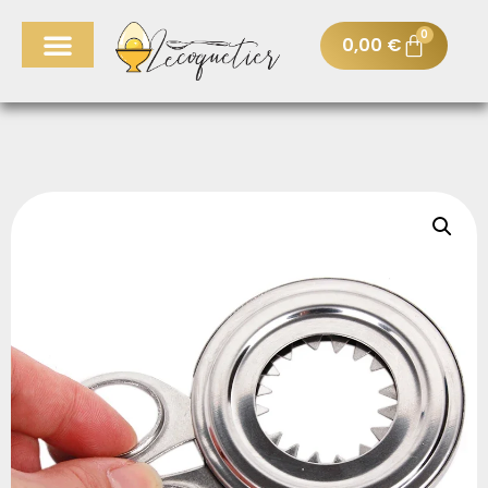
0
0,00
€